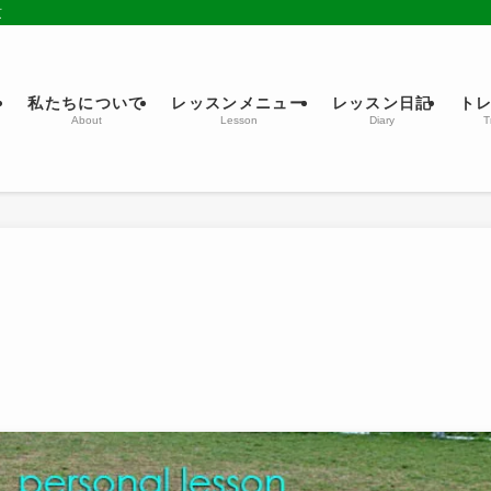
京
ム
私たちについて
レッスンメニュー
レッスン日記
ト
About
Lesson
Diary
T