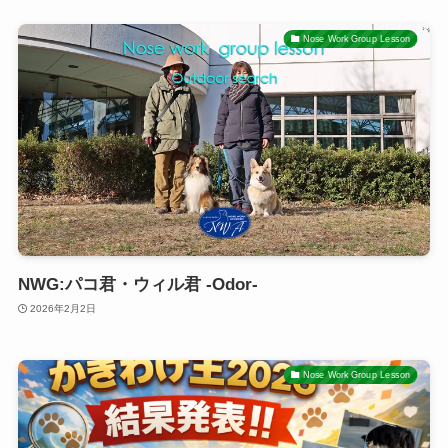
Nose Work Group Lesson
NWG:パコ君・ウィル君 -Odor-
2026年2月2日
Nose Work Group Lesson