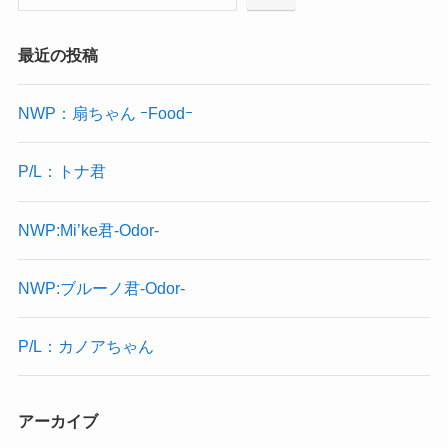
最近の投稿
NWP：扇ちゃん ｰFoodｰ
P/L：トナ君
NWP:Mi’ke君-Odor-
NWP:ブルーノ君-Odor-
P/L：カノアちゃん
アーカイブ