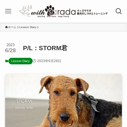
ホーム
Lesson Diary
2023
P/L：STORM君
6/28
2023年6月28日
Lesson Diary