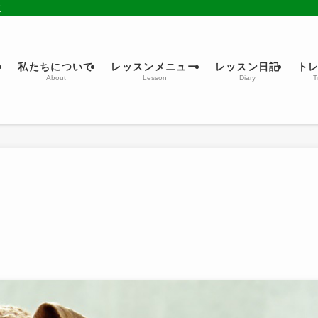
京
ム
私たちについて
レッスンメニュー
レッスン日記
ト
About
Lesson
Diary
T