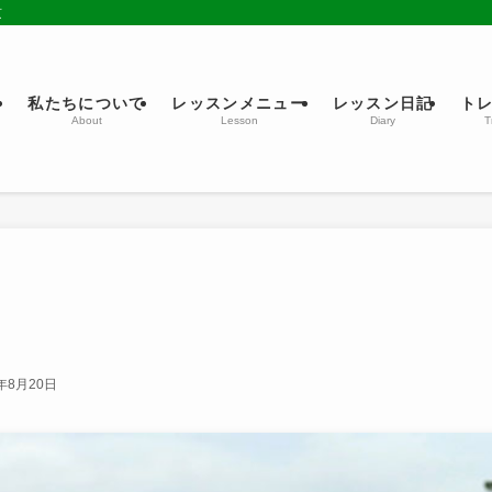
京
ム
私たちについて
レッスンメニュー
レッスン日記
ト
About
Lesson
Diary
T
5年8月20日