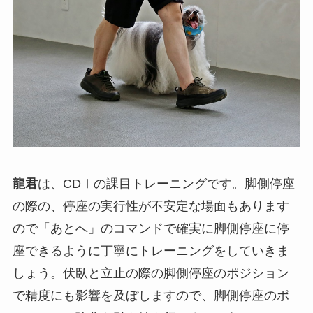
龍君
は、CDⅠの課目トレーニングです。脚側停座
の際の、停座の実行性が不安定な場面もあります
ので「あとへ」のコマンドで確実に脚側停座に停
座できるように丁寧にトレーニングをしていきま
しょう。伏臥と立止の際の脚側停座のポジション
で精度にも影響を及ぼしますので、脚側停座のポ