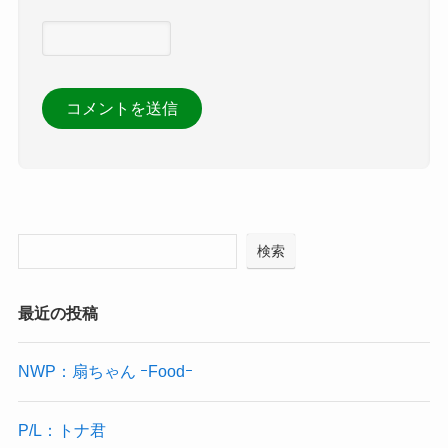
検索
最近の投稿
NWP：扇ちゃん ｰFoodｰ
P/L：トナ君