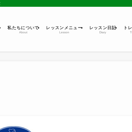
京
ム
私たちについて
レッスンメニュー
レッスン日記
ト
About
Lesson
Diary
T