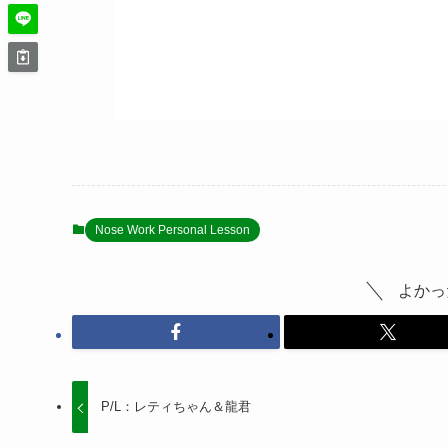
Nose Work Personal Lesson
よかっ
P/L：レティちゃん＆龍君