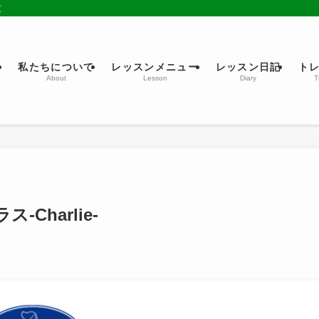
京
ム
私たちについて
レッスンメニュー
レッスン日記
ト
About
Lesson
Diary
T
Charlie-