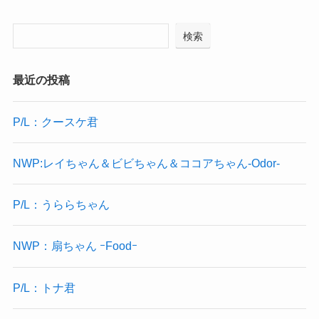
検索
最近の投稿
P/L：クースケ君
NWP:レイちゃん＆ビビちゃん＆ココアちゃん-Odor-
P/L：うららちゃん
NWP：扇ちゃん ｰFoodｰ
P/L：トナ君