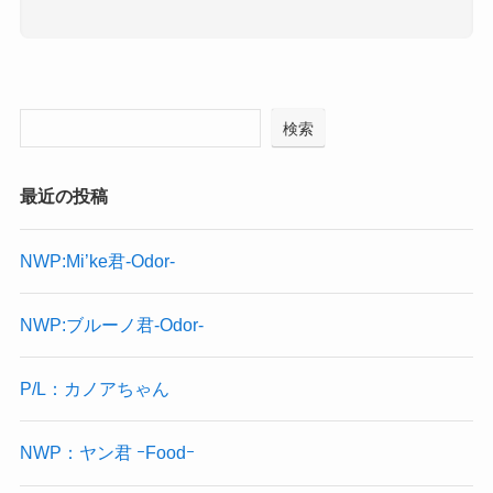
検索
最近の投稿
NWP:Mi’ke君-Odor-
NWP:ブルーノ君-Odor-
P/L：カノアちゃん
NWP：ヤン君 ｰFoodｰ