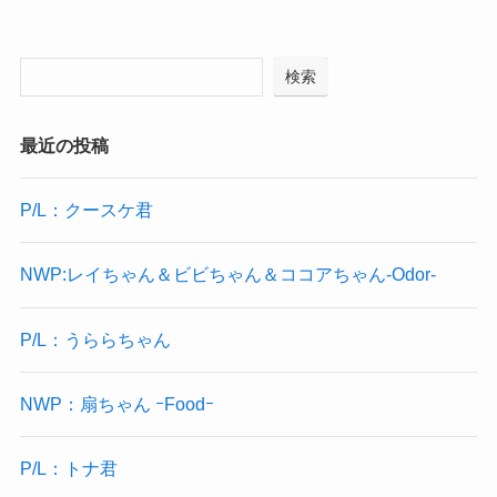
検索
最近の投稿
P/L：クースケ君
NWP:レイちゃん＆ビビちゃん＆ココアちゃん-Odor-
P/L：うららちゃん
NWP：扇ちゃん ｰFoodｰ
P/L：トナ君