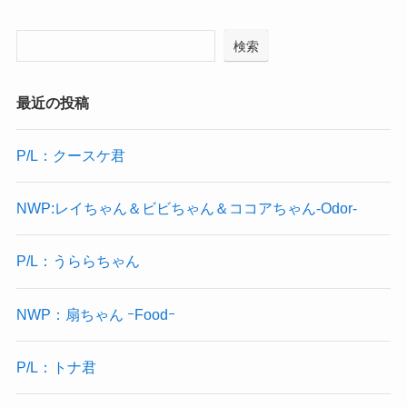
検索
最近の投稿
P/L：クースケ君
NWP:レイちゃん＆ビビちゃん＆ココアちゃん-Odor-
P/L：うららちゃん
NWP：扇ちゃん ｰFoodｰ
P/L：トナ君