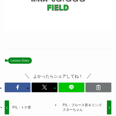
Lesson Diary
よかったらシェアしてね！
P/L：ブルース君＆リンゴ
P/L：トナ君
スターちゃん