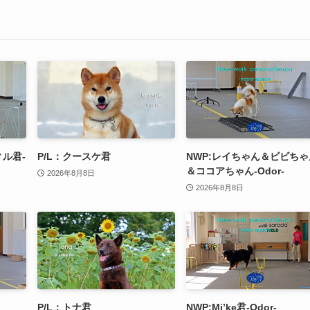
ル君-
P/L：クースケ君
NWP:レイちゃん＆ビビちゃ
＆ココアちゃん-Odor-
2026年8月8日
2026年8月8日
P/L：トナ君
NWP:Mi’ke君-Odor-