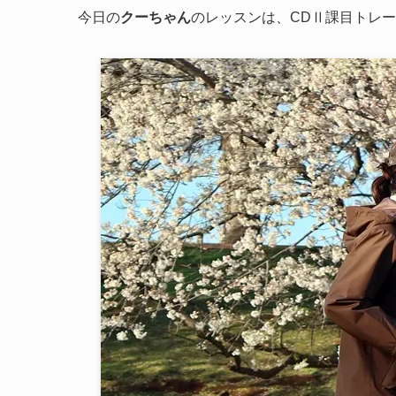
今日の
クーちゃん
のレッスンは、CDⅡ課目トレ