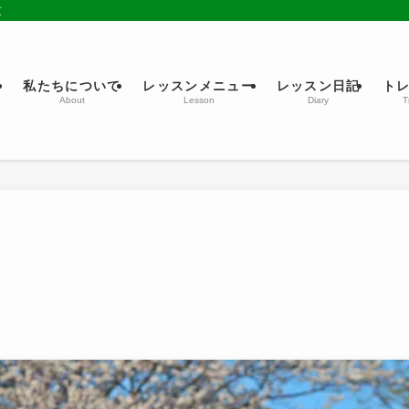
京
ム
私たちについて
レッスンメニュー
レッスン日記
ト
About
Lesson
Diary
T