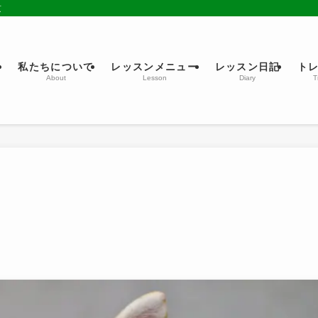
京
ム
私たちについて
レッスンメニュー
レッスン日記
ト
About
Lesson
Diary
T