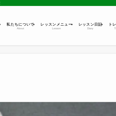
京
ム
私たちについて
レッスンメニュー
レッスン日記
ト
About
Lesson
Diary
T