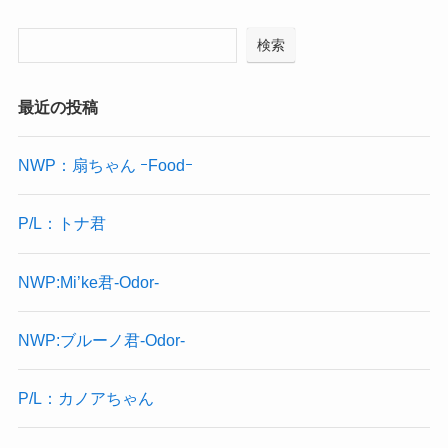
検索
最近の投稿
NWP：扇ちゃん ｰFoodｰ
P/L：トナ君
NWP:Mi’ke君-Odor-
NWP:ブルーノ君-Odor-
P/L：カノアちゃん