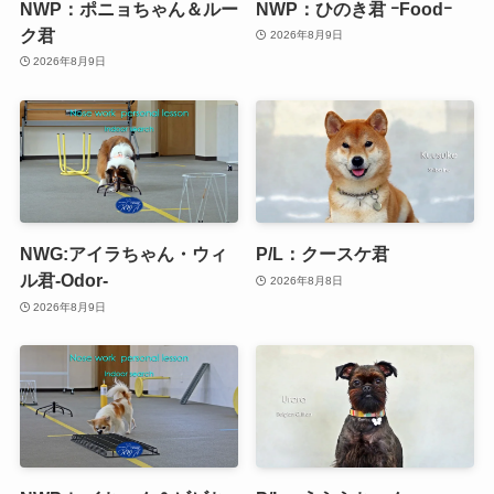
NWP：ポニョちゃん＆ルー
NWP：ひのき君 ｰFoodｰ
ク君
2026年8月9日
2026年8月9日
NWG:アイラちゃん・ウィ
P/L：クースケ君
ル君-Odor-
2026年8月8日
2026年8月9日