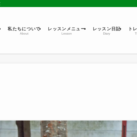
京
ム
私たちについて
レッスンメニュー
レッスン日記
ト
About
Lesson
Diary
T