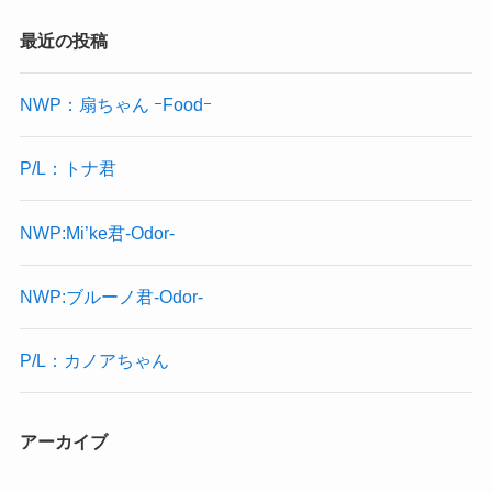
最近の投稿
NWP：扇ちゃん ｰFoodｰ
P/L：トナ君
NWP:Mi’ke君-Odor-
NWP:ブルーノ君-Odor-
P/L：カノアちゃん
アーカイブ