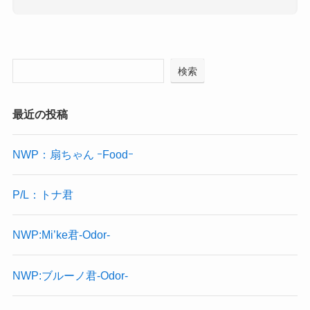
検索
最近の投稿
NWP：扇ちゃん ｰFoodｰ
P/L：トナ君
NWP:Mi’ke君-Odor-
NWP:ブルーノ君-Odor-