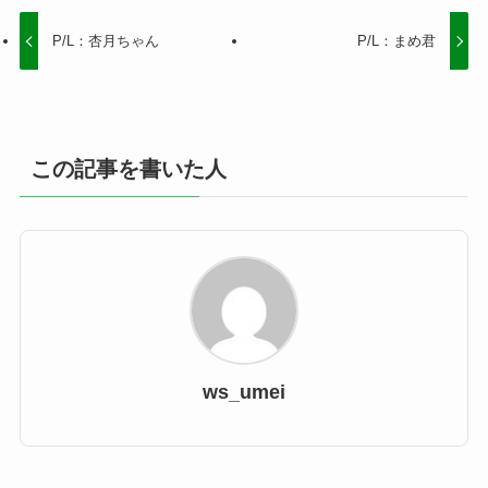
P/L：杏月ちゃん
P/L：まめ君
この記事を書いた人
ws_umei