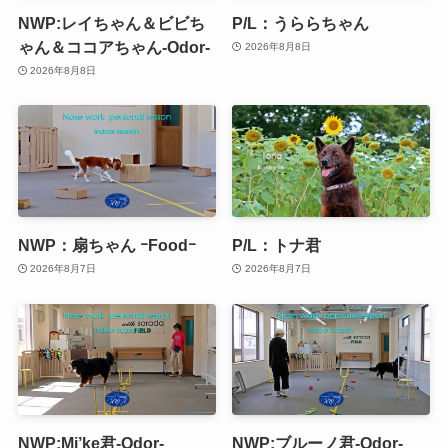
NWP:レイちゃん＆ビビち
P/L：うららちゃん
ゃん＆ココアちゃん-Odor-
2026年8月8日
2026年8月8日
NWP：扇ちゃん ｰFoodｰ
P/L：トナ君
2026年8月7日
2026年8月7日
NWP:Mi’ke君-Odor-
NWP:ブルーノ君-Odor-