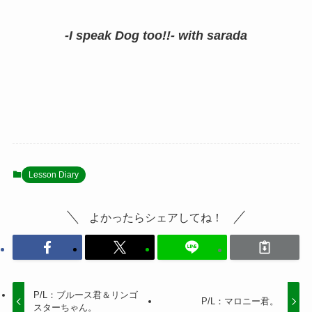
-I speak Dog too!!- with sarada
Lesson Diary
よかったらシェアしてね！
P/L：ブルース君＆リンゴ
P/L：マロニー君。
スターちゃん。