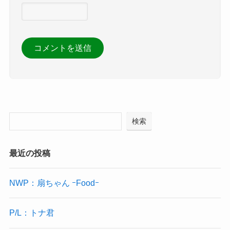
検索
最近の投稿
NWP：扇ちゃん ｰFoodｰ
P/L：トナ君