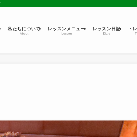
京
ム
私たちについて
レッスンメニュー
レッスン日記
ト
About
Lesson
Diary
T