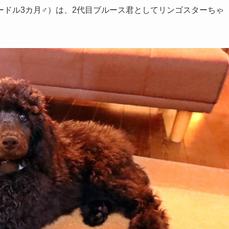
ードル3カ月♂）は、2代目ブルース君としてリンゴスターちゃ
。