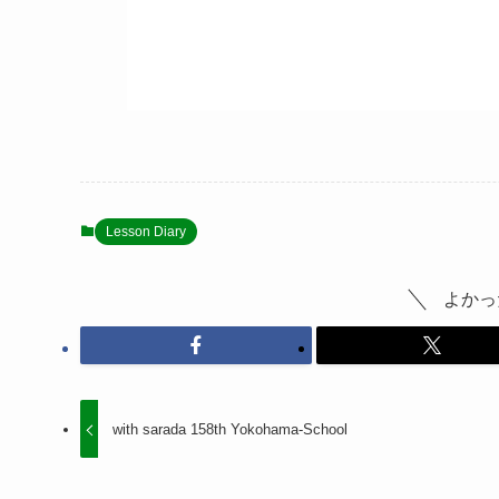
Lesson Diary
よかっ
with sarada 158th Yokohama-School