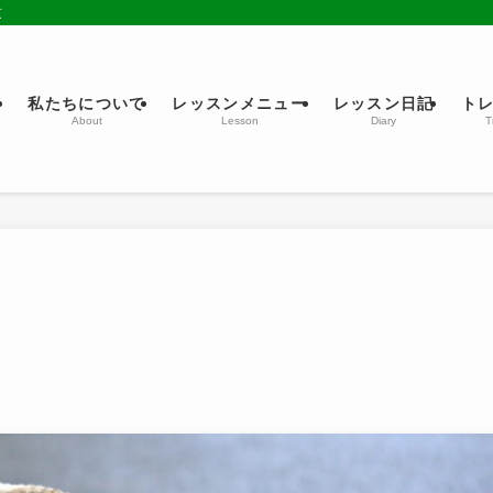
京
ム
私たちについて
レッスンメニュー
レッスン日記
ト
About
Lesson
Diary
T