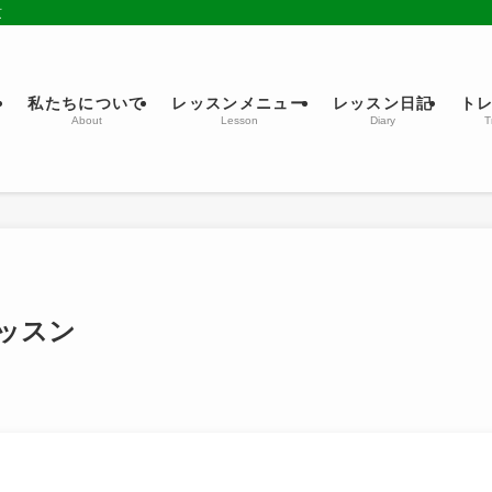
京
ム
私たちについて
レッスンメニュー
レッスン日記
ト
About
Lesson
Diary
T
ッスン