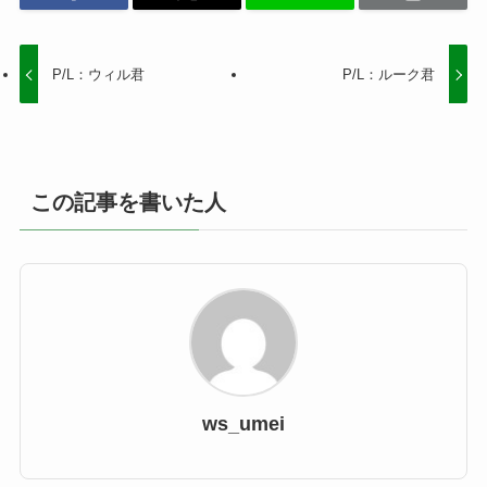
P/L：ウィル君
P/L：ルーク君
この記事を書いた人
ws_umei