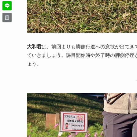
大和君
は、前回よりも脚側行進への意欲が出てき
ていきましょう。課目開始時や終了時の脚側停座
ょう。