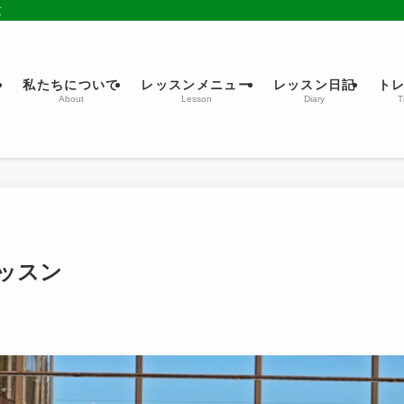
京
ム
私たちについて
レッスンメニュー
レッスン日記
ト
About
Lesson
Diary
T
ッスン