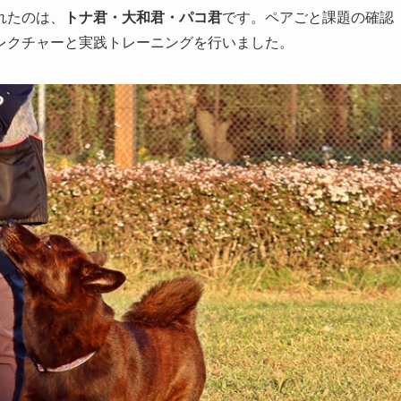
れたのは、
トナ君・大和君・パコ君
です。ペアごと課題の確認
レクチャーと実践トレーニングを行いました。