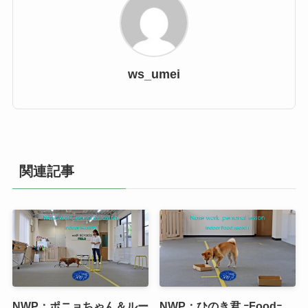
ws_umei
関連記事
NWP：ポニョちゃん＆ルー
NWP：ひのき君 ｰFoodｰ