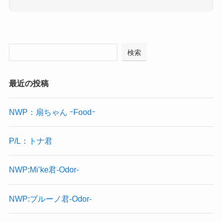
検索
最近の投稿
NWP：扇ちゃん ｰFoodｰ
P/L：トナ君
NWP:Mi’ke君-Odor-
NWP:ブルーノ君-Odor-