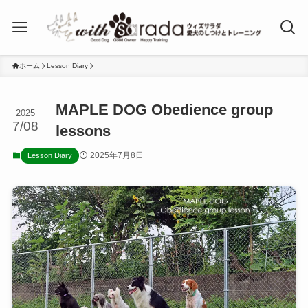
ホーム
Lesson Diary
MAPLE DOG Obedience group
2025
7/08
lessons
2025年7月8日
Lesson Diary