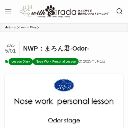
ホーム
Lesson Diary
2025
NWP：まろん君-Odor-
5/01
2025年5月1日
Lesson Diary
Nose Work Personal Lesson