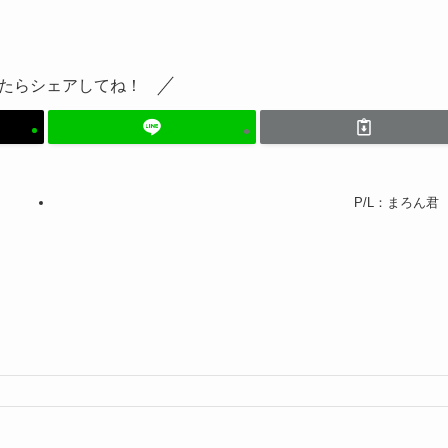
たらシェアしてね！
P/L：まろん君