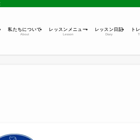
京
ム
私たちについて
レッスンメニュー
レッスン日記
ト
About
Lesson
Diary
T