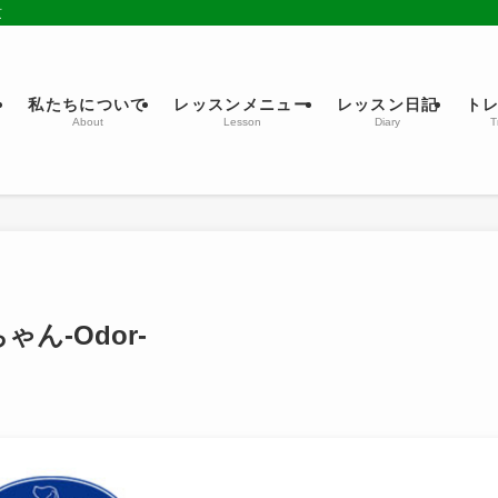
京
ム
私たちについて
レッスンメニュー
レッスン日記
ト
About
Lesson
Diary
T
ん-Odor-