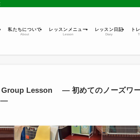
京
ム
私たちについて
レッスンメニュー
レッスン日記
ト
About
Lesson
Diary
T
rk Group Lesson ― 初めてのノーズワ
ス―