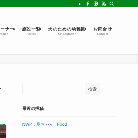
レーナー
施設一覧
犬のための幼稚園
お問合せ
rainer
Facility
Kindergarten
Contact
ー
検索
最近の投稿
NWP：扇ちゃん ｰFoodｰ