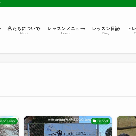
京
ム
私たちについて
レッスンメニュー
レッスン日記
ト
About
Lesson
Diary
T
sson Diary
School