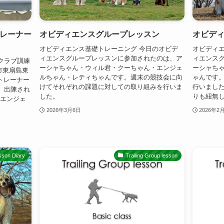
トレーナー
オビディエンスグループレッスン
オビデ
オビディエンス基礎トレーニング 今日のオビデ
オビディエ
ィエンスグループレッスンに参加されたのは、ア
ィエンス
クラブ訓練
ーシャちゃん・ウィル君・クーちゃん・エンジェ
ーシャち
崎市東扇島東
ルちゃん・レティちゃんです。週末の競技会に向
ゃんです
トレーナー
けてそれぞれの課題に対しての取り組みを行いま
行いました
。出陳され
した。
りも紐無し
、エンジェ
2026年3月6日
2026年2
sson Diary
Trailing Group lesson