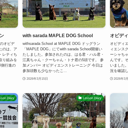
ン
with sarada MAPLE DOG School
オビデ
日のオビデ
withsarada School at MAPLE DOG ドッグラン
オビディエ
たのは、ア
「MAPLE DOG」にてwith sarada School開催い
ィエンス
・レティち
たしました。参加されたのは、はる君・ハル君・
ーシャち
取り組みを
江真ちゃん・クーちゃん・トナ君の5頭です。 参
んです。
脚側行進の
加メンバー オビディエンストレーニング 今日は
いました。
参加頭数も少なかったこ...
況を確認し
2026年3月15日
2026年3
sson Diary
Lesson Diary