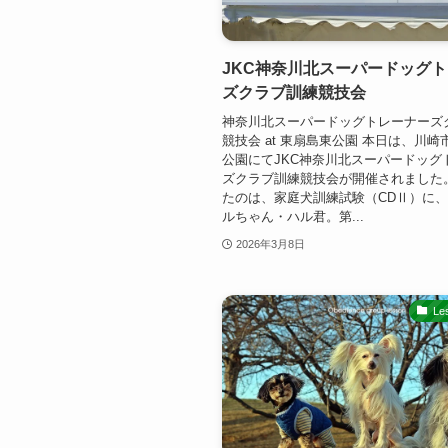
JKC神奈川北スーパードッグ
ズクラブ訓練競技会
神奈川北スーパードッグトレーナーズ
競技会 at 東扇島東公園 本日は、川
公園にてJKC神奈川北スーパードッグ
ズクラブ訓練競技会が開催されました
たのは、家庭犬訓練試験（CDⅡ）に
ルちゃん・ハル君。第...
2026年3月8日
Le