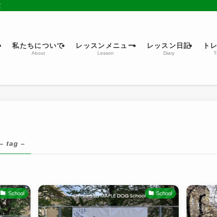
京
ム
私たちについて
レッスンメニュー
レッスン日記
ト
About
Lesson
Diary
T
– tag –
School
School