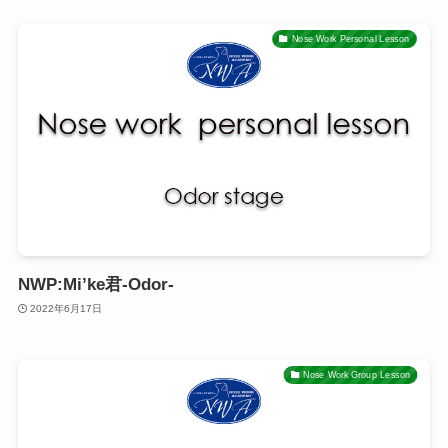
Nose Work Personal Lesson
NWP:Mi’ke君-Odor-
2022年6月17日
Nose Work Group Lesson